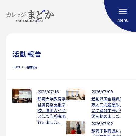
menu
活動報告
HOME
HOME
活動報告
福祉型大学校
コンセプト
カリキュラム
2026/07/16
2026/07/09
利用案内
静岡大学教育学部
超党派国会議員国
付属特別支援学
際人口問題懇談会
よくある質問
校、進路ガイダン
にて國分学長が講
スにて学校説明を
師を務めました。
社会生活における自立度評価（SIM）
行いました。
2026/07/02
ご相談申し込み
静岡市教育長によ