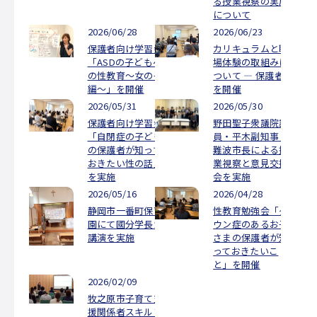
る授業視察の実施
放課後等デイサービス
について
2026/06/28
2026/06/23
コンセプト
保護者向け学習会
カリキュラムと職
利用案内
「ASDの子どもへ
場体験の取組みに
の性教育～女の子
ついて ― 保護者会
自己評価表・支援プログラム
編～」を開催
を開催
よくある質問
2026/05/31
2026/05/30
ご相談申し込み
保護者向け学習会
野田聖子衆議院議
「自閉症の子ども
員・平木副知事・
スタッフ紹介
の保護者が知って
難波市長による授
おきたい性の話」
業視察と意見交換
を実施
会を実施
保護者様の声
2026/05/16
2026/04/28
静岡市一番町保育
性教育勉強会「ダ
アクセス
園にて國分学長が
ウン症のあるお子
講演を実施
さまの保護者が知
授業体験・見学の申し込み
っておきたいこ
と」を開催
2026/02/09
お問い合わせ
牧之原市子育て支
援関係者スキルア