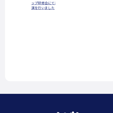
パンフレット
ップ研修会にて講
演を行いました
INFORMATION
活動報告
STAFF BLOG
運営会社