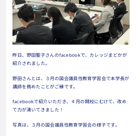
放課後等デイサービス
コンセプト
利用案内
自己評価表・支援プログラム
よくある質問
ご相談申し込み
昨日、野田聖子さんのfacebookで、カレッジまどかが
紹介されました。
スタッフ紹介
野田さんとは、３月の国会議員性教育学習会で本学長が
保護者様の声
講師を務めたことがご縁です。
アクセス
facebookで紹介いただき、４月の開校にむけて、改め
授業体験・見学の申し込み
て力が湧いてきました！
お問い合わせ
写真は、３月の国会議員性教育学習会の様子です。