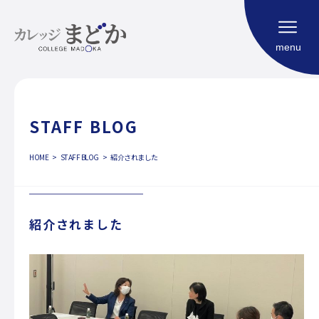
menu
STAFF BLOG
HOME
HOME
STAFF BLOG
紹介されました
福祉型大学校
コンセプト
カリキュラム
紹介されました
利用案内
よくある質問
社会生活における自立度評価（SIM）
ご相談申し込み