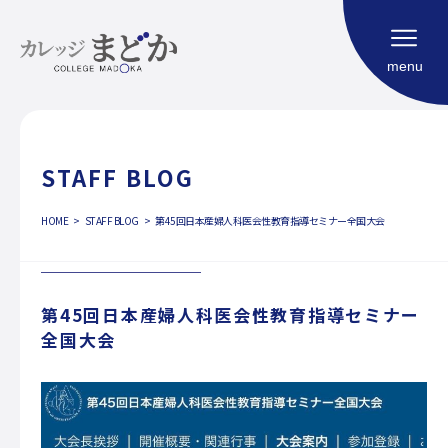
menu
STAFF BLOG
HOME
HOME
STAFF BLOG
第45回日本産婦人科医会性教育指導セミナー全国大会
福祉型大学校
コンセプト
カリキュラム
第45回日本産婦人科医会性教育指導セミナー
利用案内
全国大会
よくある質問
社会生活における自立度評価（SIM）
ご相談申し込み