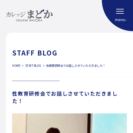
menu
STAFF BLOG
HOME
HOME
STAFF BLOG
性教育研修会でお話しさせていただきました！
福祉型大学校
コンセプト
カリキュラム
性教育研修会でお話しさせていただきまし
利用案内
た！
よくある質問
社会生活における自立度評価（SIM）
ご相談申し込み