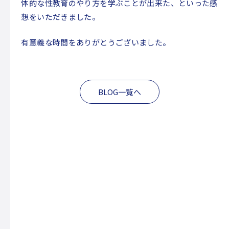
パンフレット
体的な性教育のやり方を学ぶことが出来た、といった感
想をいただきました。
INFORMATION
有意義な時間をありがとうございました。
活動報告
STAFF BLOG
BLOG一覧へ
運営会社