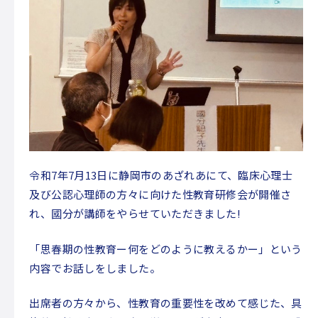
放課後等デイサービス
コンセプト
利用案内
自己評価表・支援プログラム
よくある質問
ご相談申し込み
スタッフ紹介
令和7年7月13日に静岡市のあざれあにて、臨床心理士
保護者様の声
及び公認心理師の方々に向けた性教育研修会が開催さ
れ、國分が講師をやらせていただきました!
アクセス
「思春期の性教育ー何をどのように教えるかー」という
授業体験・見学の申し込み
内容でお話しをしました。
お問い合わせ
出席者の方々から、性教育の重要性を改めて感じた、具