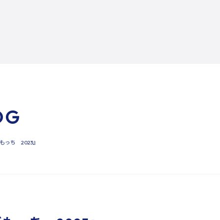
放課後等デイサービス
コンセプト
利用案内
自己評価表・支援プログラム
よくある質問
ご相談申し込み
OG
っち 2023』