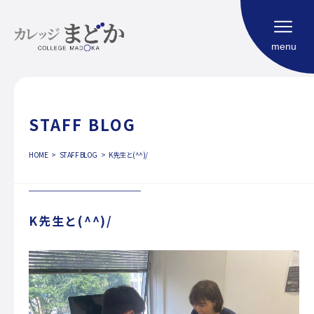
menu
STAFF BLOG
HOME
HOME
STAFF BLOG
K先生と(^^)/
福祉型大学校
コンセプト
カリキュラム
K先生と(^^)/
利用案内
よくある質問
社会生活における自立度評価（SIM）
ご相談申し込み