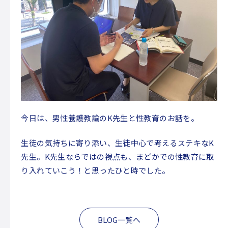
放課後等デイサービス
コンセプト
利用案内
自己評価表・支援プログラム
よくある質問
ご相談申し込み
スタッフ紹介
今日は、男性養護教諭の
K
先生と性教育のお話を。
保護者様の声
生徒の気持ちに寄り添い、生徒中心で考えるステキな
K
アクセス
先生。
K
先生ならではの視点も、まどかでの性教育に取
り入れていこう！と思ったひと時でした。
授業体験・見学の申し込み
お問い合わせ
BLOG一覧へ